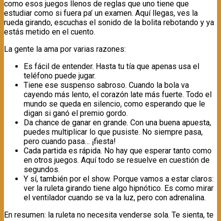
como esos juegos llenos de reglas que uno tiene que
estudiar como si fuera pa’ un examen. Aquí llegas, ves la
rueda girando, escuchas el sonido de la bolita rebotando y ya
estás metido en el cuento.
La gente la ama por varias razones:
Es fácil de entender. Hasta tu tía que apenas usa el
teléfono puede jugar.
Tiene ese suspenso sabroso. Cuando la bola va
cayendo más lento, el corazón late más fuerte. Todo el
mundo se queda en silencio, como esperando que le
digan si ganó el premio gordo.
Da chance de ganar en grande. Con una buena apuesta,
puedes multiplicar lo que pusiste. No siempre pasa,
pero cuando pasa… ¡fiesta!
Cada partida es rápida. No hay que esperar tanto como
en otros juegos. Aquí todo se resuelve en cuestión de
segundos.
Y sí, también por el show. Porque vamos a estar claros:
ver la ruleta girando tiene algo hipnótico. Es como mirar
el ventilador cuando se va la luz, pero con adrenalina.
En resumen: la ruleta no necesita venderse sola. Te sienta, te