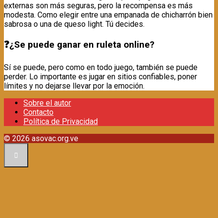
externas son más seguras, pero la recompensa es más
modesta. Como elegir entre una empanada de chicharrón bien
sabrosa o una de queso light. Tú decides.
❓¿Se puede ganar en ruleta online?
Sí se puede, pero como en todo juego, también se puede
perder. Lo importante es jugar en sitios confiables, poner
límites y no dejarse llevar por la emoción.
Sobre el autor
Contacto
Política de Privacidad
© 2026 asovac.org.ve