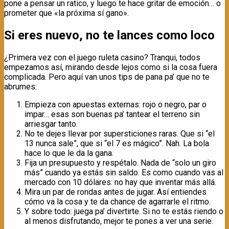
pone a pensar un ratico, y luego te hace gritar de emoción… o
prometer que «la próxima sí gano».
Si eres nuevo, no te lances como loco
¿Primera vez con el juego ruleta casino? Tranqui, todos
empezamos así, mirando desde lejos como si la cosa fuera
complicada. Pero aquí van unos tips de pana pa’ que no te
abrumes:
Empieza con apuestas externas: rojo o negro, par o
impar… esas son buenas pa’ tantear el terreno sin
arriesgar tanto.
No te dejes llevar por supersticiones raras. Que si “el
13 nunca sale”, que si “el 7 es mágico”. Nah. La bola
hace lo que le da la gana.
Fija un presupuesto y respétalo. Nada de “solo un giro
más” cuando ya estás sin saldo. Es como cuando vas al
mercado con 10 dólares: no hay que inventar más allá.
Mira un par de rondas antes de jugar. Así entiendes
cómo va la cosa y te da chance de agarrarle el ritmo.
Y sobre todo: juega pa’ divertirte. Si no te estás riendo o
al menos disfrutando, mejor te pones a ver una serie.