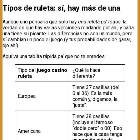
Tipos de ruleta: sí, hay más de una
Aunque uno pensaría que solo hay
una ruleta pa’ todos
, la
verdad es que hay varias versiones rondando por ahí, y cada
una tiene su picante. Las diferencias no son un mundo, pero
sí cambian un poco el juego (y tus probabilidades de ganar,
ojo ahí).
Aquí va una tablita rápida pa’ que no te enredes:
Tipo del
juego casino
¿Qué la hace
ruleta
diferente?
Tiene 37 casillas (del
0 al 36). Es la más
Europea
común y, digamos, la
“justa”.
Tiene 38 casillas
(incluye el famoso
“doble cero” o 00). Eso
Americana
hace que la casa tenga