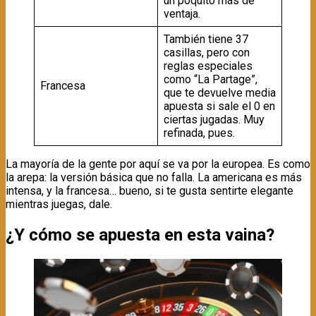
un poquito más de
ventaja.
También tiene 37
casillas, pero con
reglas especiales
como “La Partage”,
Francesa
que te devuelve media
apuesta si sale el 0 en
ciertas jugadas. Muy
refinada, pues.
La mayoría de la gente por aquí se va por la europea. Es como
la arepa: la versión básica que no falla. La americana es más
intensa, y la francesa… bueno, si te gusta sentirte elegante
mientras juegas, dale.
¿Y cómo se apuesta en esta vaina?