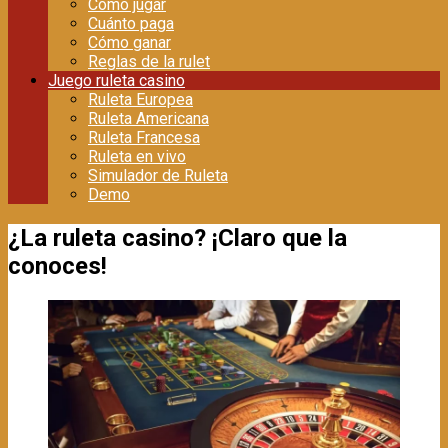
Cómo jugar
Cuánto paga
Cómo ganar
Reglas de la rulet
Juego ruleta casino
Ruleta Europea
Ruleta Americana
Ruleta Francesa
Ruleta en vivo
Simulador de Ruleta
Demo
¿La ruleta casino? ¡Claro que la
conoces!