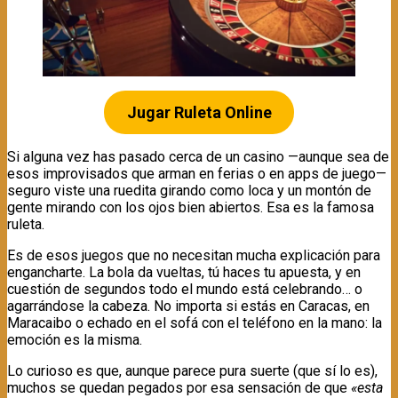
Jugar Ruleta Online
Si alguna vez has pasado cerca de un casino —aunque sea de
esos improvisados que arman en ferias o en apps de juego—
seguro viste una ruedita girando como loca y un montón de
gente mirando con los ojos bien abiertos. Esa es la famosa
ruleta.
Es de esos juegos que no necesitan mucha explicación para
engancharte. La bola da vueltas, tú haces tu apuesta, y en
cuestión de segundos todo el mundo está celebrando… o
agarrándose la cabeza. No importa si estás en Caracas, en
Maracaibo o echado en el sofá con el teléfono en la mano: la
emoción es la misma.
Lo curioso es que, aunque parece pura suerte (que sí lo es),
muchos se quedan pegados por esa sensación de que
«esta