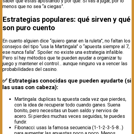
saber qué estás apostando y por qué. Si vas a jugar, por lo
menos que no sea “a ciegas”.
Estrategias populares: qué sirven y qué
son puro cuento
En cuanto alguien dice “quiero ganar en la ruleta”, no faltan los
consejos del tipo “usa la Martingala” o “apuesta siempre al 7,
ese nunca falla”. Spoiler: no existe una estrategia infalible.
Pero sí hay métodos que te pueden ayudar a organizar tu
juego y mantener el control… aunque ninguno va a vencer las
probabilidades del casino.
✅ Estrategias conocidas que pueden ayudarte (si
las usas con cabeza):
Martingala: duplicas tu apuesta cada vez que pierdes,
con la idea de recuperar todo cuando ganes. Suena
bonito, pero necesitas un buen saldo y nervios de
acero. Si pierdes muchas veces seguidas, te puedes
fundir.
Fibonacci: usas la famosa secuencia (1-1-2-3-5-8…)
para aumentar las apuestas poco a poco. Menos