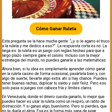
Cómo Ganar Ruleta
Esta pregunta se la hace mucha gente: “¿y si le agarro el truco
a la ruleta y me dedico a eso?”. La respuesta corta es no. La
larga es: la ruleta es un juego con reglas hechas para que a
largo plazo siempre gane el casino. Incluso con la mejor
estrategia del mundo, no puedes ganarle a las matemáticas.
Ahora bien, si tu idea es simplemente aprender cómo ganar
en la ruleta casino de forma ocasional, pasártela bien y, con
algo de suerte, llevarte algo extra: ahí sí hay chance. Puedes
tener buenas rachas, duplicar tu saldo y salir feliz. Pero eso
solo pasa si juegas con cabeza fría y límites claros.
En Venezuela, donde el dinero cuesta ganarlo, lo mejor que
puedes hacer es usar la ruleta como un respiro, un ratito de
distracción. Y si ganas algo, buenísimo. Pero si pierdes, que
no te duela el alma. Esa es la forma más sana de jugar.