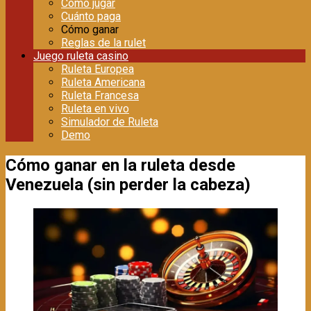
Cómo jugar
Cuánto paga
Cómo ganar
Reglas de la rulet
Juego ruleta casino
Ruleta Europea
Ruleta Americana
Ruleta Francesa
Ruleta en vivo
Simulador de Ruleta
Demo
Cómo ganar en la ruleta desde
Venezuela (sin perder la cabeza)