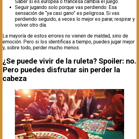
Saber si es europea o francesa cambia el juego.
Seguir jugando solo porque vas perdiendo: Esa
sensación de “ya casi gano” es peligrosa. Si vas
perdiendo seguido, a veces lo mejor es parar, respirar y
volver otro día.
La mayoría de estos errores no vienen de maldad, sino de
emoción. Pero si los identificas a tiempo, puedes jugar mejor
y, sobre todo, perder mucho menos.
¿Se puede vivir de la ruleta? Spoiler: no.
Pero puedes disfrutar sin perder la
cabeza