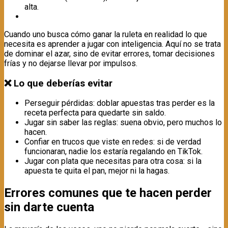
alta.
Cuando uno busca cómo ganar la ruleta en realidad lo que
necesita es aprender a jugar con inteligencia. Aquí no se trata
de dominar el azar, sino de evitar errores, tomar decisiones
frías y no dejarse llevar por impulsos.
❌ Lo que deberías evitar
Perseguir pérdidas: doblar apuestas tras perder es la
receta perfecta para quedarte sin saldo.
Jugar sin saber las reglas: suena obvio, pero muchos lo
hacen.
Confiar en trucos que viste en redes: si de verdad
funcionaran, nadie los estaría regalando en TikTok.
Jugar con plata que necesitas para otra cosa: si la
apuesta te quita el pan, mejor ni la hagas.
Errores comunes que te hacen perder
sin darte cuenta