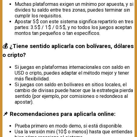
Muchas plataformas exigen un mínimo por apuesta, y si
divides tu saldo entre tres zonas, puedes terminar sin
cumplir los requisitos.
Apostar 5 $ con este sistema significa repartirlo en tres
partes: 3.5 $ / 1 $ / 0.5 $, y no todos los juegos aceptan
montos tan pequeños o tan específicos.
💰 ¿Tiene sentido aplicarla con bolívares, dólares
o cripto?
Si juegas en plataformas internacionales con saldo en
USD o cripto, puedes adaptar el método mejor y tener
más flexibilidad.
Si juegas con saldo en bolívares en sitios locales, el
cambio de divisas puede hacer que la estrategia pierda
sentido (por ejemplo, por comisiones o redondeos al
apostar).
📌 Recomendaciones para aplicarla online:
Prueba primero en modo demo, si está disponible.
Usa la versión mini (10 $ o menos) hasta que entiendas