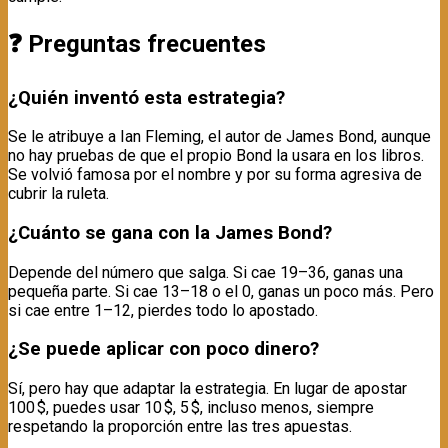
❓ Preguntas frecuentes
¿Quién inventó esta estrategia?
Se le atribuye a Ian Fleming, el autor de James Bond, aunque
no hay pruebas de que el propio Bond la usara en los libros.
Se volvió famosa por el nombre y por su forma agresiva de
cubrir la ruleta.
¿Cuánto se gana con la James Bond?
Depende del número que salga. Si cae 19–36, ganas una
pequeña parte. Si cae 13–18 o el 0, ganas un poco más. Pero
si cae entre 1–12, pierdes todo lo apostado.
¿Se puede aplicar con poco dinero?
Sí, pero hay que adaptar la estrategia. En lugar de apostar
100 $, puedes usar 10 $, 5 $, incluso menos, siempre
respetando la proporción entre las tres apuestas.