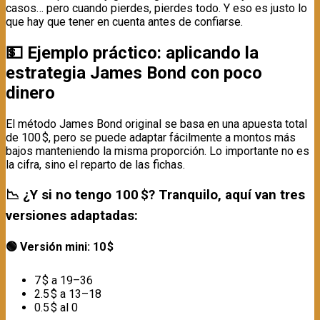
casos… pero cuando pierdes, pierdes todo. Y eso es justo lo
que hay que tener en cuenta antes de confiarse.
💵 Ejemplo práctico: aplicando la
estrategia James Bond con poco
dinero
El método James Bond original se basa en una apuesta total
de 100 $, pero se puede adaptar fácilmente a montos más
bajos manteniendo la misma proporción. Lo importante no es
la cifra, sino el reparto de las fichas.
📉 ¿Y si no tengo 100 $? Tranquilo, aquí van tres
versiones adaptadas:
🟢 Versión mini: 10 $
7 $ a 19–36
2.5 $ a 13–18
0.5 $ al 0