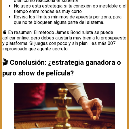
bien cómo reacciona el sistema.
No uses esta estrategia si tu conexión es inestable o el
tiempo entre rondas es muy corto.
Revisa los límites mínimos de apuesta por zona, para
que no te bloqueen alguna parte del sistema.
🧠 En resumen: El método James Bond ruleta se puede
aplicar online, pero debes ajustarla muy bien a tu presupuesto
y plataforma. Si juegas con poco y sin plan… es más 007
improvisado que agente secreto.
🎬 Conclusión: ¿estrategia ganadora o
puro show de película?