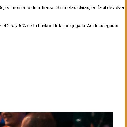
s, es momento de retirarse. Sin metas claras, es fácil devolver
l 2 % y 5 % de tu bankroll total por jugada. Así te aseguras