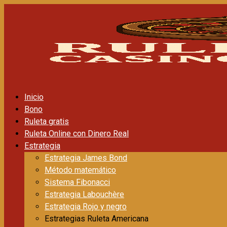
Skip
to
content
Inicio
Bono
Ruleta gratis
Ruleta Online con Dinero Real
Estrategia
Estrategia James Bond
Método matemático
Sistema Fibonacci
Estrategia Labouchère
Estrategia Rojo y negro
Estrategias Ruleta Americana