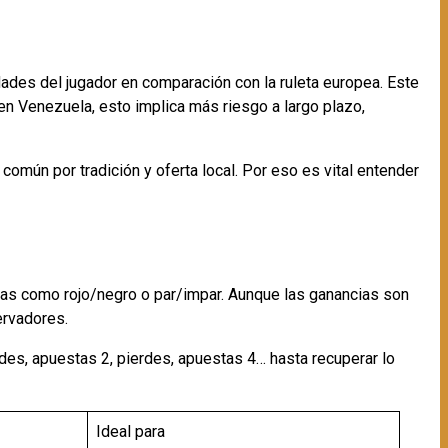
idades del jugador en comparación con la ruleta europea. Este
s en Venezuela, esto implica más riesgo a largo plazo,
mún por tradición y oferta local. Por eso es vital entender
nas como rojo/negro o par/impar. Aunque las ganancias son
ervadores.
rdes, apuestas 2, pierdes, apuestas 4… hasta recuperar lo
Ideal para