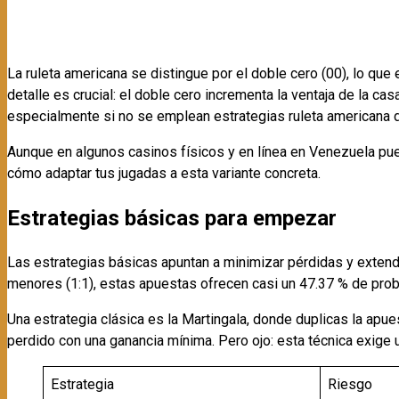
La ruleta americana se distingue por el doble cero (00), lo que
detalle es crucial: el doble cero incrementa la ventaja de la ca
especialmente si no se emplean estrategias ruleta americana d
Aunque en algunos casinos físicos y en línea en Venezuela pue
cómo adaptar tus jugadas a esta variante concreta.
Estrategias básicas para empezar
Las estrategias básicas apuntan a minimizar pérdidas y extend
menores (1:1), estas apuestas ofrecen casi un 47.37 % de proba
Una estrategia clásica es la Martingala, donde duplicas la apue
perdido con una ganancia mínima. Pero ojo: esta técnica exige 
Estrategia
Riesgo