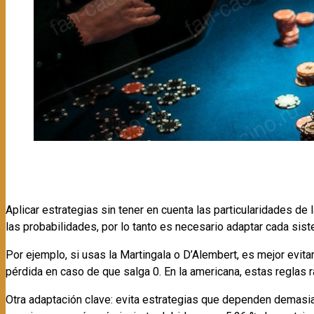
Aplicar estrategias sin tener en cuenta las particularidades de
las probabilidades, por lo tanto es necesario adaptar cada sist
Por ejemplo, si usas la Martingala o D’Alembert, es mejor evita
pérdida en caso de que salga 0. En la americana, estas reglas 
Otra adaptación clave: evita estrategias que dependen demasiad