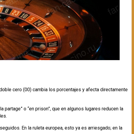
l doble cero (00) cambia los porcentajes y afecta directamente
la partage” o “en prison”, que en algunos lugares reducen la
les.
eguidos. En la ruleta europea, esto ya es arriesgado; en la