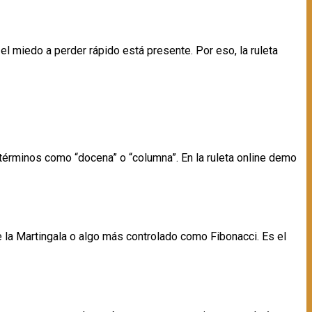
l miedo a perder rápido está presente. Por eso, la ruleta
 términos como “docena” o “columna”. En la ruleta online demo
e la Martingala o algo más controlado como Fibonacci. Es el