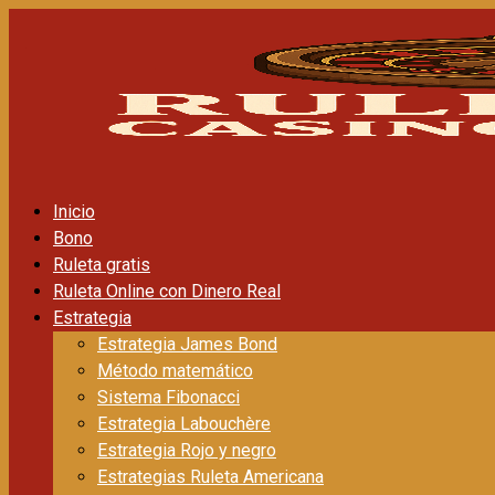
Skip
to
content
Inicio
Bono
Ruleta gratis
Ruleta Online con Dinero Real
Estrategia
Estrategia James Bond
Método matemático
Sistema Fibonacci
Estrategia Labouchère
Estrategia Rojo y negro
Estrategias Ruleta Americana