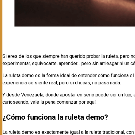
Si eres de los que siempre han querido probar la ruleta, pero 
experimentar, equivocarte, aprender… pero sin arriesgar ni un c
La ruleta demo es la forma ideal de entender cómo funciona el 
experiencia se siente real, pero si chocas, no pasa nada.
Y desde Venezuela, donde apostar en serio puede ser un lujo, es
curioseando, vale la pena comenzar por aquí.
¿Cómo funciona la ruleta demo?
La ruleta demo es exactamente igual a la ruleta tradicional, con