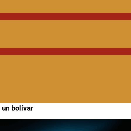
 un bolívar