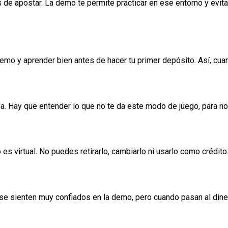
 de apostar. La demo te permite practicar en ese entorno y evit
demo y aprender bien antes de hacer tu primer depósito. Así, cua
a. Hay que entender lo que no te da este modo de juego, para no 
es virtual. No puedes retirarlo, cambiarlo ni usarlo como crédito.
se sienten muy confiados en la demo, pero cuando pasan al diner