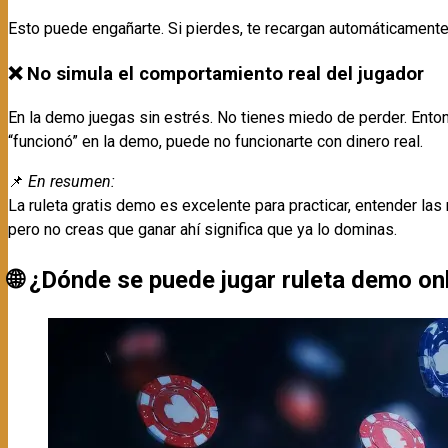
Esto puede engañarte. Si pierdes, te recargan automáticamente o
❌ No simula el comportamiento real del jugador
En la demo juegas sin estrés. No tienes miedo de perder. Ento
“funcionó” en la demo, puede no funcionarte con dinero real.
📌
En resumen:
La ruleta gratis demo es excelente para practicar, entender las
pero no creas que ganar ahí significa que ya lo dominas.
🌐 ¿Dónde se puede jugar ruleta demo o