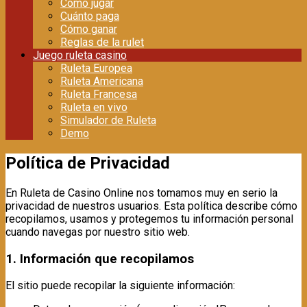
Cómo jugar
Cuánto paga
Cómo ganar
Reglas de la rulet
Juego ruleta casino
Ruleta Europea
Ruleta Americana
Ruleta Francesa
Ruleta en vivo
Simulador de Ruleta
Demo
Política de Privacidad
En Ruleta de Casino Online nos tomamos muy en serio la
privacidad de nuestros usuarios. Esta política describe cómo
recopilamos, usamos y protegemos tu información personal
cuando navegas por nuestro sitio web.
1. Información que recopilamos
El sitio puede recopilar la siguiente información: