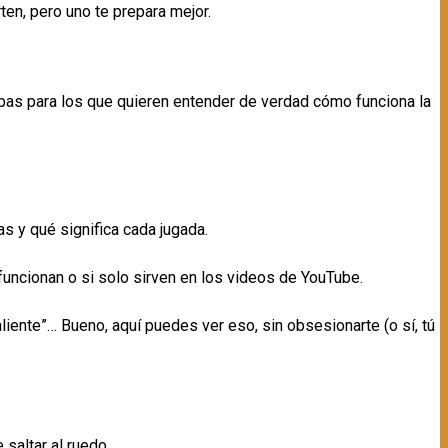
ten, pero uno te prepara mejor.
ebas para los que quieren entender de verdad cómo funciona la
s y qué significa cada jugada.
uncionan o si solo sirven en los videos de YouTube.
liente”… Bueno, aquí puedes ver eso, sin obsesionarte (o sí, tú
saltar al ruedo.