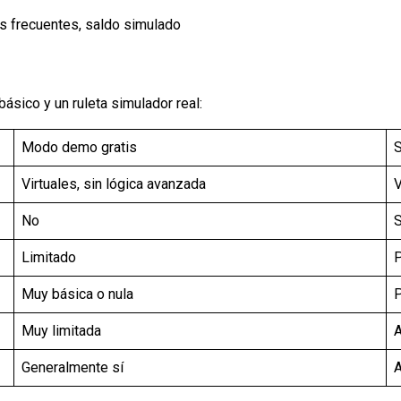
ás frecuentes, saldo simulado
básico y un ruleta simulador real:
Modo demo gratis
S
Virtuales, sin lógica avanzada
V
No
S
Limitado
P
Muy básica o nula
P
Muy limitada
A
Generalmente sí
A