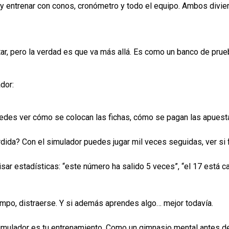
a, y entrenar con conos, cronómetro y todo el equipo. Ambos divier
tar, pero la verdad es que va más allá. Es como un banco de pru
dor:
uedes ver cómo se colocan las fichas, cómo se pagan las apuesta
ida? Con el simulador puedes jugar mil veces seguidas, ver si f
sar estadísticas: “este número ha salido 5 veces”, “el 17 está ca
tiempo, distraerse. Y si además aprendes algo… mejor todavía.
 simulador es tu entrenamiento. Como un gimnasio mental antes de 