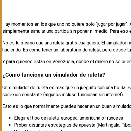
Hay momentos en los que uno no quiere solo “jugar por jugar”. A
simplemente simular una partida sin poner ni medio. Para eso ex
No es lo mismo que una ruleta gratis cualquiera. El simulador no
haciendo. Es como tener un laboratorio de ruleta, pero desde tu 
Y para quienes están en Venezuela, donde el dinero no se puede 
¿Cómo funciona un simulador de ruleta?
Un simulador de ruleta es más que un jueguito con una bolita. 
conexión constante (algunos incluso funcionan sin internet).
Esto es lo que normalmente puedes hacer en un buen simulado
Elegir el tipo de ruleta: europea, americana o francesa
Probar distintas estrategias de apuesta (Martingala, Fibon