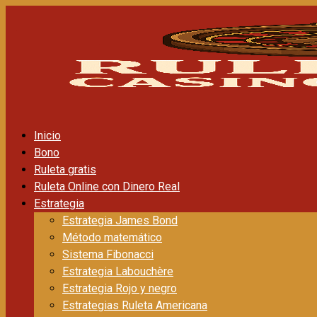
Skip
to
content
Inicio
Bono
Ruleta gratis
Ruleta Online con Dinero Real
Estrategia
Estrategia James Bond
Método matemático
Sistema Fibonacci
Estrategia Labouchère
Estrategia Rojo y negro
Estrategias Ruleta Americana