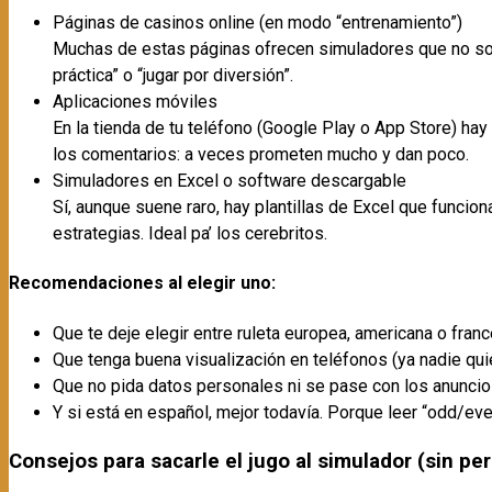
Páginas de casinos online (en modo “entrenamiento”)
Muchas de estas páginas ofrecen simuladores que no solo 
práctica” o “jugar por diversión”.
Aplicaciones móviles
En la tienda de tu teléfono (Google Play o App Store) hay
los comentarios: a veces prometen mucho y dan poco.
Simuladores en Excel o software descargable
Sí, aunque suene raro, hay plantillas de Excel que funcio
estrategias. Ideal pa’ los cerebritos.
Recomendaciones al elegir uno:
Que te deje elegir entre ruleta europea, americana o fran
Que tenga buena visualización en teléfonos (ya nadie qui
Que no pida datos personales ni se pase con los anunci
Y si está en español, mejor todavía. Porque leer “odd/ev
Consejos para sacarle el jugo al simulador (sin pe