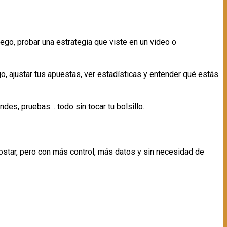
ego, probar una estrategia que viste en un video o
ego, ajustar tus apuestas, ver estadísticas y entender qué estás
des, pruebas… todo sin tocar tu bolsillo.
postar, pero con más control, más datos y sin necesidad de