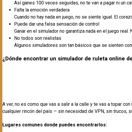
Así ganes 100 veces seguidas, no te van a pagar ni un ca
Falta la emoción verdadera
Cuando no hay nada en juego, no se siente igual. El corazón
Puede dar una falsa sensación de control
Ganar en el simulador no garantiza nada en el juego real
No todos son realistas
Algunos simuladores son tan básicos que se sienten como 
¿Dónde encontrar un simulador de ruleta online 
A ver, no es como que vas a salir a la calle y te vas a topar c
cualquier rincón del país — sin necesidad de VPN, sin trucos, si
Lugares comunes donde puedes encontrarlos: