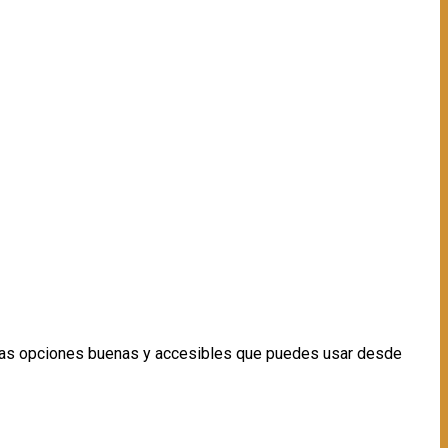
 varias opciones buenas y accesibles que puedes usar desde