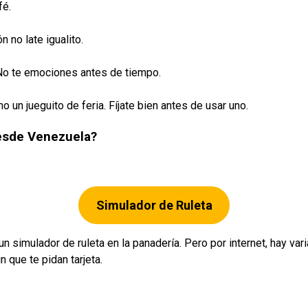
fé.
 no late igualito.
. No te emociones antes de tiempo.
un jueguito de feria. Fíjate bien antes de usar uno.
desde Venezuela?
Simulador de Ruleta
on un simulador de ruleta en la panadería. Pero por internet, hay
n que te pidan tarjeta.