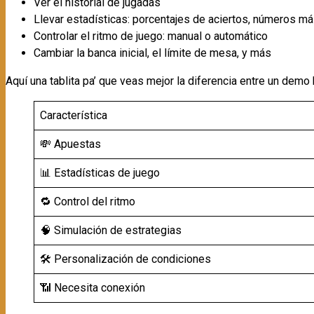
Ver el historial de jugadas
Llevar estadísticas: porcentajes de aciertos, números m
Controlar el ritmo de juego: manual o automático
Cambiar la banca inicial, el límite de mesa, y más
Aquí una tablita pa’ que veas mejor la diferencia entre un demo 
Característica
💸 Apuestas
📊 Estadísticas de juego
🔁 Control del ritmo
🧠 Simulación de estrategias
🛠️ Personalización de condiciones
📶 Necesita conexión