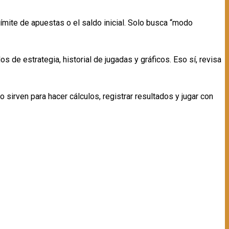
ímite de apuestas o el saldo inicial. Solo busca “modo
 de estrategia, historial de jugadas y gráficos. Eso sí, revisa
sirven para hacer cálculos, registrar resultados y jugar con